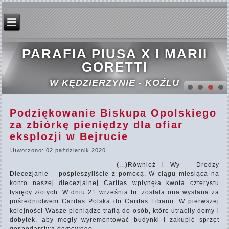
PARAFIA PIUSA X I MARII
GORETTI
W KĘDZIERZYNIE - KOŹLU
Podziękowanie Biskupa Opolskiego
za zbiórkę pieniędzy dla ofiar
eksplozji w Bejrucie
Utworzono: 02 październik 2020
(...)Również i Wy – Drodzy
Diecezjanie – pośpieszyliście z pomocą. W ciągu miesiąca na
konto naszej diecezjalnej Caritas wpłynęła kwota czterystu
tysięcy złotych. W dniu 21 września br. została ona wysłana za
pośrednictwem Caritas Polska do Caritas Libanu. W pierwszej
kolejności Wasze pieniądze trafią do osób, które utraciły domy i
dobytek, aby mogły wyremontować budynki i zakupić sprzęt