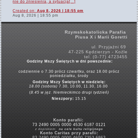
nie do zniesienia, a sytuacja[…]
Created on:
Aug 8, 2026 | 18:55 pm
Aug 8, 2026 | 18:55 pm
Rzymskokatolicka Parafia
Piusa X i Marii Goretti
ul. Przyjaźni 69
47-225 Kędzierzyn - Koźle
tel. (0-77) 4723455
Godziny Mszy Świętych w dni powszednie:
codziennie o 7.30 prócz czwartku,
oraz 18.00 prócz
poniedziałku, środy
Godziny Mszy Świętych w
niedzielę:
18.00 (sobota)
7.30, 10.00, 11.30, 16.00
(
8.45 w jęz. Niemieckim
co drugi tydzień)
Nieszpory:
15.15
Konto parafii:
73 2490 0005 0000 4530 6187 0121
z dopiskiem:
na cele kultu religijnego
Konto Caritas przy parafii:
83 2490 0005 0000 4600 7353 6863