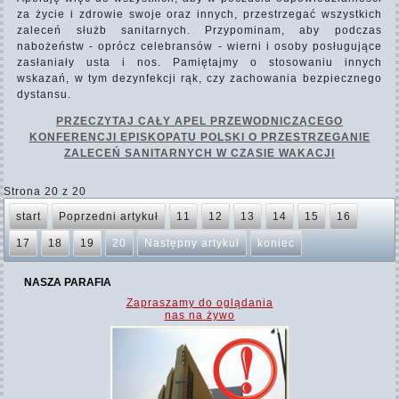
za życie i zdrowie swoje oraz innych, przestrzegać wszystkich
zaleceń służb sanitarnych. Przypominam, aby podczas
nabożeństw - oprócz celebransów - wierni i osoby posługujące
zasłaniały usta i nos. Pamiętajmy o stosowaniu innych
wskazań, w tym dezynfekcji rąk, czy zachowania bezpiecznego
dystansu.
PRZECZYTAJ CAŁY APEL PRZEWODNICZĄCEGO
KONFERENCJI EPISKOPATU POLSKI O PRZESTRZEGANIE
ZALECEŃ SANITARNYCH W CZASIE WAKACJI
Strona 20 z 20
start
Poprzedni artykuł
11
12
13
14
15
16
17
18
19
20
Następny artykuł
koniec
NASZA PARAFIA
Zapraszamy do oglądania
nas na żywo