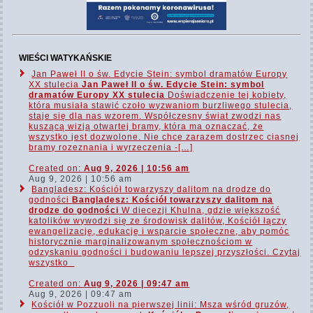
WIEŚCI WATYKAŃSKIE
Jan Paweł II o św. Edycie Stein: symbol dramatów Europy
XX stulecia
Jan Paweł II o św. Edycie Stein: symbol
dramatów Europy XX stulecia
Doświadczenie tej kobiety,
która musiała stawić czoło wyzwaniom burzliwego stulecia,
staje się dla nas wzorem. Współczesny świat zwodzi nas
kuszącą wizją otwartej bramy, która ma oznaczać, że
wszystko jest dozwolone. Nie chce zarazem dostrzec ciasnej
bramy rozeznania i wyrzeczenia -[…]
Created on:
Aug 9, 2026 | 10:56 am
Aug 9, 2026 | 10:56 am
Bangladesz: Kościół towarzyszy dalitom na drodze do
godności
Bangladesz: Kościół towarzyszy dalitom na
drodze do godności
W diecezji Khulna, gdzie większość
katolików wywodzi się ze środowisk dalitów, Kościół łączy
ewangelizację, edukację i wsparcie społeczne, aby pomóc
historycznie marginalizowanym społecznościom w
odzyskaniu godności i budowaniu lepszej przyszłości. Czytaj
wszystko
Created on:
Aug 9, 2026 | 09:47 am
Aug 9, 2026 | 09:47 am
Kościół w Pozzuoli na pierwszej linii: Msza wśród gruzów,