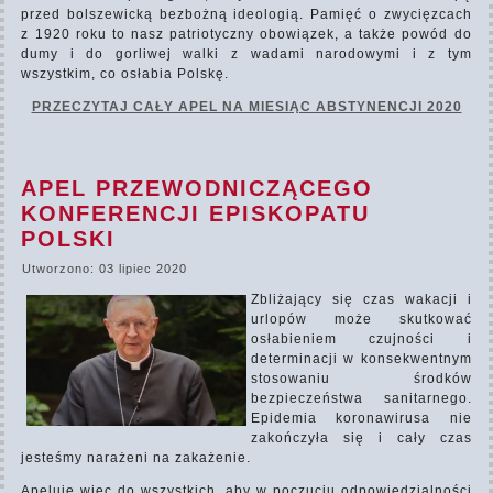
przed bolszewicką bezbożną ideologią. Pamięć o zwycięzcach
z 1920 roku to nasz patriotyczny obowiązek, a także powód do
dumy i do gorliwej walki z wadami narodowymi i z tym
wszystkim, co osłabia Polskę.
PRZECZYTAJ CAŁY APEL NA MIESIĄC ABSTYNENCJI 2020
APEL PRZEWODNICZĄCEGO
KONFERENCJI EPISKOPATU
POLSKI
Utworzono: 03 lipiec 2020
Zbliżający się czas wakacji i
urlopów może skutkować
osłabieniem czujności i
determinacji w konsekwentnym
stosowaniu środków
bezpieczeństwa sanitarnego.
Epidemia koronawirusa nie
zakończyła się i cały czas
jesteśmy narażeni na zakażenie.
Apeluję więc do wszystkich, aby w poczuciu odpowiedzialności