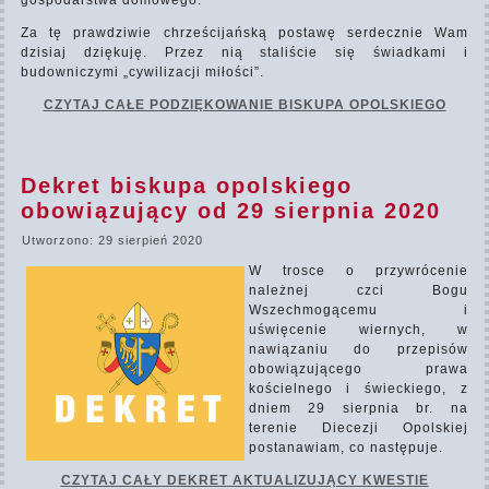
gospodarstwa domowego.
Za tę prawdziwie chrześcijańską postawę serdecznie Wam
dzisiaj dziękuję. Przez nią staliście się świadkami i
budowniczymi „cywilizacji miłości”.
CZYTAJ CAŁE PODZIĘKOWANIE BISKUPA OPOLSKIEGO
Dekret biskupa opolskiego
obowiązujący od 29 sierpnia 2020
Utworzono: 29 sierpień 2020
W trosce o przywrócenie
należnej czci Bogu
Wszechmogącemu i
uświęcenie wiernych, w
nawiązaniu do przepisów
obowiązującego prawa
kościelnego i świeckiego, z
dniem 29 sierpnia br. na
terenie Diecezji Opolskiej
postanawiam, co następuje.
CZYTAJ CAŁY DEKRET AKTUALIZUJĄCY KWESTIE