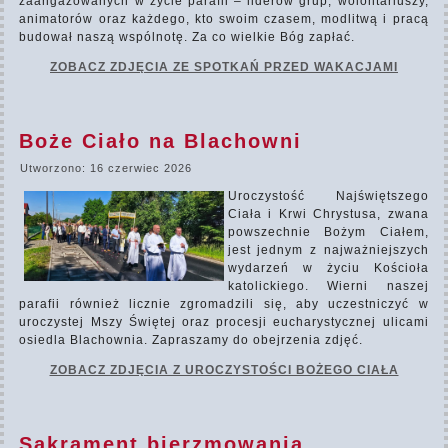
zaangażowanych w życie parafii – liderów grup, wolontariuszy,
animatorów oraz każdego, kto swoim czasem, modlitwą i pracą
budował naszą wspólnotę. Za co wielkie Bóg zapłać.
ZOBACZ ZDJĘCIA ZE SPOTKAŃ PRZED WAKACJAMI
Boże Ciało na Blachowni
Utworzono: 16 czerwiec 2026
Uroczystość Najświętszego
Ciała i Krwi Chrystusa, zwana
powszechnie Bożym Ciałem,
jest jednym z najważniejszych
wydarzeń w życiu Kościoła
katolickiego. Wierni naszej
parafii również licznie zgromadzili się, aby uczestniczyć w
uroczystej Mszy Świętej oraz procesji eucharystycznej ulicami
osiedla Blachownia. Zapraszamy do obejrzenia zdjęć.
ZOBACZ ZDJĘCIA Z UROCZYSTOŚCI BOŻEGO CIAŁA
Sakrament bierzmowania