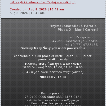
mil, czyli 97 kilometrów. Czytaj wszystko[…]
Created on:
Aug 8, 2026 | 10:41 am
Aug 8, 2026 | 10:41 am
Rzymskokatolicka Parafia
Piusa X i Marii Goretti
ul. Przyjaźni 69
47-225 Kędzierzyn - Koźle
tel. (0-77) 4723455
Godziny Mszy Świętych w dni powszednie:
codziennie o 7.30 prócz czwartku,
oraz 18.00 prócz
poniedziałku, środy
Godziny Mszy Świętych w
niedzielę:
18.00 (sobota)
7.30, 10.00, 11.30, 16.00
(
8.45 w jęz. Niemieckim
co drugi tydzień)
Nieszpory:
15.15
Konto parafii:
73 2490 0005 0000 4530 6187 0121
z dopiskiem:
na cele kultu religijnego
Konto Caritas przy parafii: