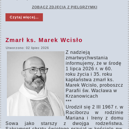
ZOBACZ ZDJĘCIA Z PIELGRZYMKI
Czytaj więcej...
Zmarł ks. Marek Wcisło
Utworzono: 02 lipiec 2026
Z nadzieją
zmartwychwstania
informujemy, że w środę
1 lipca 2026 r. w 60.
roku życia i 35. roku
kapłaństwa zmarł ks.
Marek Wcisło, proboszcz
Parafii św. Wacława w
Krzanowicach
***
Urodził się 2 III 1967 r. w
Raciborzu w rodzinie
Mariana i Ireny z domu
Sowa jako starszy z dwojga rodzeństwa.
Sakrament chrztu świętego przyjął w kościele pw.