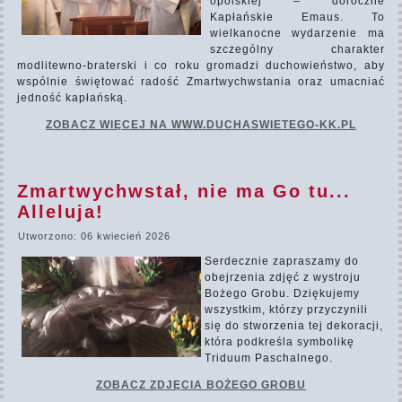
opolskiej – doroczne
Kapłańskie Emaus. To
wielkanocne wydarzenie ma
szczególny charakter
modlitewno-braterski i co roku gromadzi duchowieństwo, aby
wspólnie świętować radość Zmartwychwstania oraz umacniać
jedność kapłańską.
ZOBACZ WIĘCEJ NA WWW.DUCHASWIETEGO-KK.PL
Zmartwychwstał, nie ma Go tu...
Alleluja!
Utworzono: 06 kwiecień 2026
Serdecznie zapraszamy do
obejrzenia zdjęć z wystroju
Bożego Grobu. Dziękujemy
wszystkim, którzy przyczynili
się do stworzenia tej dekoracji,
która podkreśla symbolikę
Triduum Paschalnego.
ZOBACZ ZDJĘCIA BOŻEGO GROBU