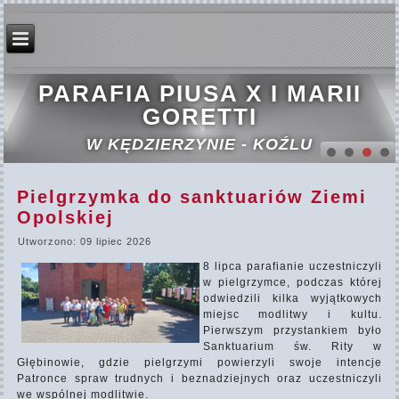
PARAFIA PIUSA X I MARII
GORETTI
W KĘDZIERZYNIE - KOŹLU
Pielgrzymka do sanktuariów Ziemi
Opolskiej
Utworzono: 09 lipiec 2026
8 lipca parafianie uczestniczyli
w pielgrzymce, podczas której
odwiedzili kilka wyjątkowych
miejsc modlitwy i kultu.
Pierwszym przystankiem było
Sanktuarium św. Rity w
Głębinowie, gdzie pielgrzymi powierzyli swoje intencje
Patronce spraw trudnych i beznadziejnych oraz uczestniczyli
we wspólnej modlitwie.