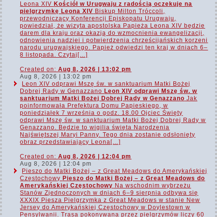
Leona XIV
Kościół w Urugwaju z radością oczekuje na
pielgrzymkę Leona XIV
Biskup Milton Tróccoli,
przewodniczący Konferencji Episkopatu Urugwaju,
powiedział, że wizyta apostolska Papieża Leona XIV będzie
darem dla kraju oraz okazją do wzmocnienia ewangelizacji,
odnowienia nadziei i potwierdzenia chrześcijańskich korzeni
narodu urugwajskiego. Papież odwiedzi ten kraj w dniach 6–
8 listopada. Czytaj[…]
Created on:
Aug 8, 2026 | 13:02 pm
Aug 8, 2026 | 13:02 pm
Leon XIV odprawi Mszę św. w sanktuarium Matki Bożej
Dobrej Rady w Genazzano
Leon XIV odprawi Mszę św. w
sanktuarium Matki Bożej Dobrej Rady w Genazzano
Jak
poinformowała Prefektura Domu Papieskiego, w
poniedziałek 7 września o godz. 18.00 Ojciec Święty
odprawi Mszę św. w sanktuarium Matki Bożej Dobrej Rady w
Genazzano. Będzie to wigilia święta Narodzenia
Najświętszej Maryi Panny. Tego dnia zostanie odsłonięty
obraz przedstawiający Leona[…]
Created on:
Aug 8, 2026 | 12:04 pm
Aug 8, 2026 | 12:04 pm
Pieszo do Matki Bożej – z Great Meadows do Amerykańskiej
Częstochowy
Pieszo do Matki Bożej – z Great Meadows do
Amerykańskiej Częstochowy
Na wschodnim wybrzeżu
Stanów Zjednoczonych w dniach 6–9 sierpnia odbywa się
XXXIX Piesza Pielgrzymka z Great Meadows w stanie New
Jersey do Amerykańskiej Częstochowy w Doylestown w
Pensylwanii. Trasa pokonywana przez pielgrzymów liczy 60