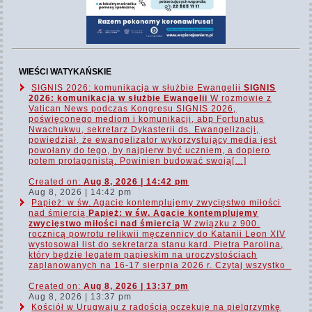
WIEŚCI WATYKAŃSKIE
SIGNIS 2026: komunikacja w służbie Ewangelii
SIGNIS
2026: komunikacja w służbie Ewangelii
W rozmowie z
Vatican News podczas Kongresu SIGNIS 2026,
poświęconego mediom i komunikacji, abp Fortunatus
Nwachukwu, sekretarz Dykasterii ds. Ewangelizacji,
powiedział, że ewangelizator wykorzystujący media jest
powołany do tego, by najpierw być uczniem, a dopiero
potem protagonistą. Powinien budować swoją[…]
Created on:
Aug 8, 2026 | 14:42 pm
Aug 8, 2026 | 14:42 pm
Papież: w św. Agacie kontemplujemy zwycięstwo miłości
nad śmiercią
Papież: w św. Agacie kontemplujemy
zwycięstwo miłości nad śmiercią
W związku z 900.
rocznicą powrotu relikwii męczennicy do Katanii Leon XIV
wystosował list do sekretarza stanu kard. Pietra Parolina,
który będzie legatem papieskim na uroczystościach
zaplanowanych na 16-17 sierpnia 2026 r. Czytaj wszystko
Created on:
Aug 8, 2026 | 13:37 pm
Aug 8, 2026 | 13:37 pm
Kościół w Urugwaju z radością oczekuje na pielgrzymkę