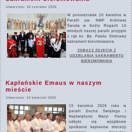
Utworzono: 16 czerwiec 2026
W poniedziałek 20 kwietnia w
Parafii pw. NMP Królowej
Świata w Koźlu Rogach 14
młodych naszej parafii przyjęło
z rąk ks. Bp. Pawła Stobrawy
sakrament bierzmowania.
ZOBACZ ZDJĘCIA Z
UDZIELANIA SAKRAMENTU
BIERZMOWANIA
Kapłańskie Emaus w naszym
mieście
Utworzono: 16 kwiecień 2026
15 kwietnia 2026 roku w
parafii Ducha Świętego i
Najświętszej Maryi Panny
odbyło się wyjątkowe
spotkanie kapłanów diecezji