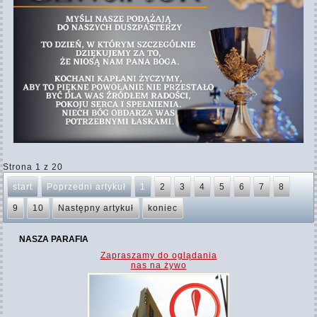
Strona 1 z 20
start
Poprzedni artykuł
1
2
3
4
5
6
7
8
9
10
Następny artykuł
koniec
NASZA PARAFIA
Zapraszamy do oglądania
nas na żywo